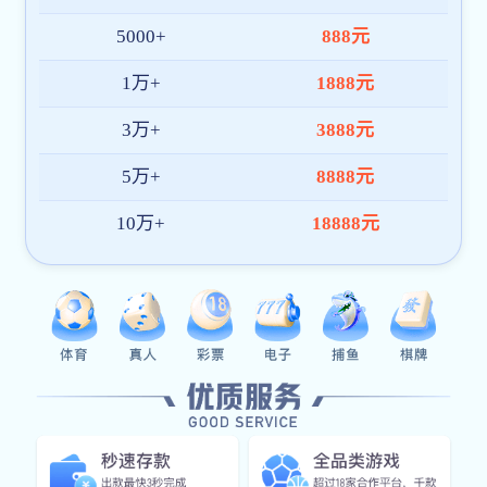
阿尔瓦雷斯自加盟马德里竞技以来，就展现出了非凡
的天赋和潜力。在本赛季的欧冠联赛中，他凭借出色
的技术和敏锐的门前嗅觉，不断为球队打进关键进
球。在面对各路强敌时，阿尔瓦雷斯总能够在最需要
的时候站出来，成为球队攻坚克难的重要人物。
尤其是在与阿森纳的较量中，阿尔瓦雷斯不仅打破了
对方的大门，还展示了他的灵活跑位和精准射门。他
用实际行动证明了自己是球队不可或缺的一员，同时
也让整个欧洲看到了他的潜力。这个进球使得他的个
人进球数达到了新的高度，为马竞书写了一段辉煌历
史。
随着这个新纪录的诞生，阿尔瓦雷斯也进一步巩固了
自己在队内外的位置。他不仅仅是一个优秀的前锋，