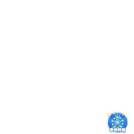
4、记录带来的未来影响
创造新纪录总是让人振奋，而对于团队而言，这样成
就所带来的积极影响则更加深远。当一个年轻球员如
阿尔瓦雷斯能够刷新单赛季进球纪录时，他不仅仅是
在收获个人荣誉，也是为整个团队注入了一股新的动
力。这种鼓舞士气之余，还会激励其他球员向他学
习，共同提升团体整体水平。
同时，此次突破也意味着俱乐部未来发展的方向更加
明确。俱乐部管理层可能会考虑如何围绕像阿尔瓦雷
斯这样的核心球员进行更合理的人才引援与培养，从
而形成一个长期发展的良性循环。此外，这样的人物
形象还能吸引更多优秀年轻人才加盟，加速更新换代
过程，提高整体竞争力。