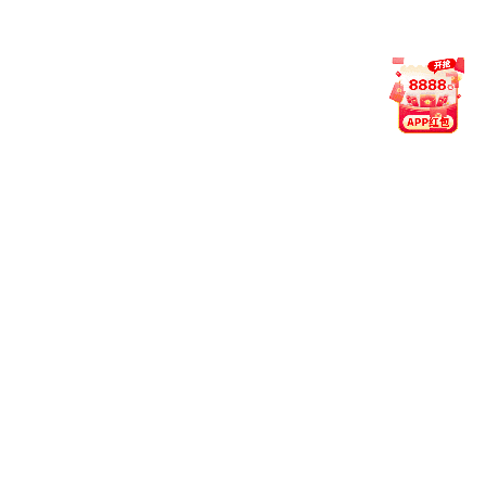
妻子透露马尔基尼奥斯世界杯失点后情绪
在世界杯的舞台上，球员们承受着巨大的压力与期待，而失
误往往会带来...
2026-07-03