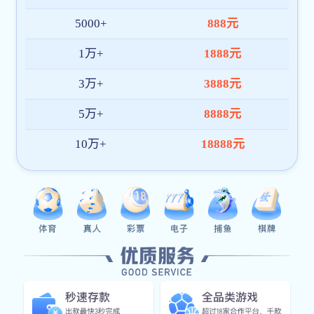
姐与巴特勒同框所带来的热议。
1、个人魅力引人注目
首先，牌手ALL IN姐自身就是一位极具个人魅力的人
物。作为一名知名扑克玩家，她不仅在扑克界崭露头
角，更以其独特的个性和风采吸引了大量粉丝。她自
信、果敢，总能给人一种积极向上的力量。无论是在
比赛中还是生活里，她总是能够展现出令人惊艳的一
面。
另一方面，巴特勒作为NBA顶级球员，其个人魅力则
体现在他强大的竞技能力以及领导才华上。他不仅是
一名出色的运动员，同时也拥有良好的职业道德和团
队精神。在场上，他用实力证明自己，在场下，则通
过幽默风趣的一面赢得了众多粉丝的喜爱。